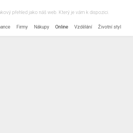
takový přehled jako náš web. Který je vám k dispozici.
nance
Firmy
Nákupy
Online
Vzdělání
Životní styl