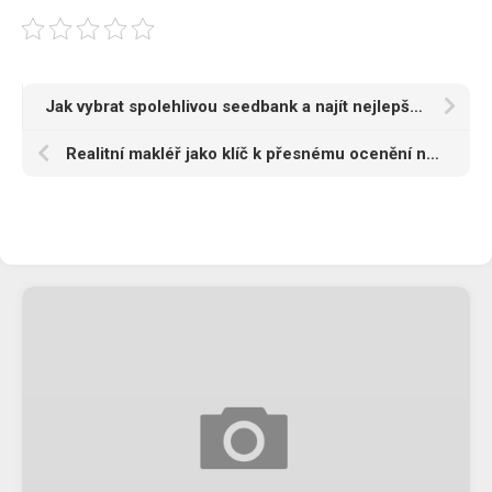
Jak vybrat spolehlivou seedbank a najít nejlepší semena pro vaše potřeby
Realitní makléř jako klíč k přesnému ocenění nemovitosti