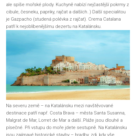
ale spíše mořské plody. Kuchyně nabízí nejčastější pokrmy z
cibule, česneku, papriky, rajčat a dalších..) Další specialitou
je Gazpacho (studená polévka z rajčat). Crema Catalana
patří k nejoblíbenějšímu dezertu na Katalánsku.
Na severu země – na Katalánsku mezi navštěvované
destinace patří např. Costa Brava – města Santa Susanna,
Malgrat de Mar, Lorret de Mar a další..Pláže jsou dlouhé a
písečné. Při vstupu do moře jdete sestupně. Na Katalánsku
jsou zajímavé historické stavby – hradby, zdi, kdy vše