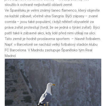
sloužilo k ochraně nejbohatší oblasti země.
Ve Španělsku je velmi známý tanec flamenco, který objevíte
na každé zábavě, včetně vína Sangria. Býčí zápasy – zvané
corrida – jsou také populární, i když někteří obyvatelé za
práva zvířat protestují (tvrdí, že se jedná o týrání zvířat). Býci
patří také k zábavné akci, kdy lidé před nimi utíkají na ulici.
Tato země je hodně proslavena sportem – hlavně fotbalem.
Např. v Barceloně se nachází velký fotbalový stadión klubu
FC Barcelona. V Madridu zastupuje Španělsko tým Real
Madrid.