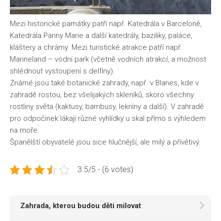
Mezi historické památky patří např. Katedrála v Barceloně,
Katedrála Panny Marie a další katedrály, baziliky, paláce,
kláštery a chrámy. Mezi turistické atrakce patří např.
Marineland – vodní park (včetně vodních atrakcí, a možnost
shlédnout vystoupení s delfíny).
Známé jsou také botanické zahrady, např. v Blanes, kde v
zahradě rostou, bez všelijakých skleníků, skoro všechny
rostliny světa (kaktusy, bambusy, lekníny a další). V zahradě
pro odpočinek lákají různé vyhlídky u skal přímo s výhledem
na moře.
Španělští obyvatelé jsou sice hlučnější, ale milý a přívětivý.
3.5/5 - (6 votes)
Zahrada, kterou budou děti milovat