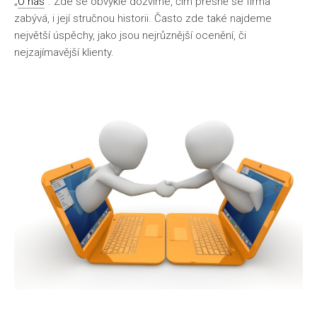
„
O nás
“. Zde se obvykle dozvíme, čím přesně se firma
zabývá, i její stručnou historii. Často zde také najdeme
největší úspěchy, jako jsou nejrůznější ocenění, či
nejzajímavější klienty.