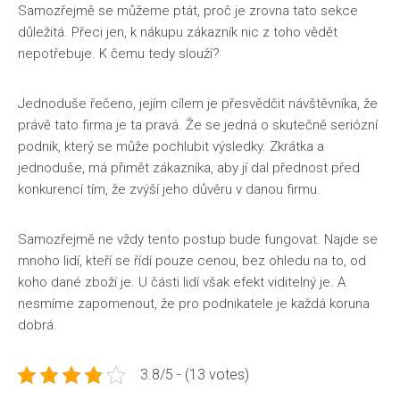
Samozřejmě se můžeme ptát, proč je zrovna tato sekce
důležitá. Přeci jen, k nákupu zákazník nic z toho vědět
nepotřebuje. K čemu tedy slouží?
Jednoduše řečeno, jejím cílem je přesvědčit návštěvníka, že
právě tato firma je ta pravá. Že se jedná o skutečně seriózní
podnik, který se může pochlubit výsledky. Zkrátka a
jednoduše, má přimět zákazníka, aby jí dal přednost před
konkurencí tím, že zvýší jeho důvěru v danou firmu.
Samozřejmě ne vždy tento postup bude fungovat. Najde se
mnoho lidí, kteří se řídí pouze cenou, bez ohledu na to, od
koho dané zboží je. U části lidí však efekt viditelný je. A
nesmíme zapomenout, že pro podnikatele je každá koruna
dobrá.
3.8/5 - (13 votes)