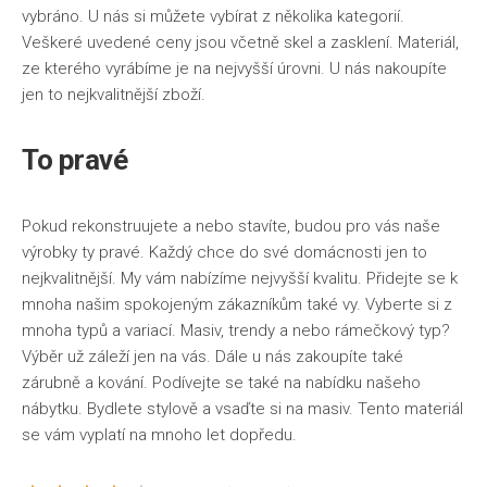
vybráno. U nás si můžete vybírat z několika kategorií.
Veškeré uvedené ceny jsou včetně skel a zasklení. Materiál,
ze kterého vyrábíme je na nejvyšší úrovni. U nás nakoupíte
jen to nejkvalitnější zboží.
To pravé
Pokud rekonstruujete a nebo stavíte, budou pro vás naše
výrobky ty pravé. Každý chce do své domácnosti jen to
nejkvalitnější. My vám nabízíme nejvyšší kvalitu. Přidejte se k
mnoha našim spokojeným zákazníkům také vy. Vyberte si z
mnoha typů a variací. Masiv, trendy a nebo rámečkový typ?
Výběr už záleží jen na vás. Dále u nás zakoupíte také
zárubně a kování. Podívejte se také na nabídku našeho
nábytku. Bydlete stylově a vsaďte si na masiv. Tento materiál
se vám vyplatí na mnoho let dopředu.