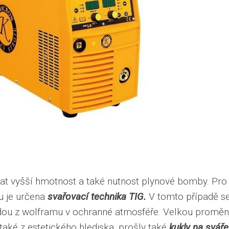
t vyšší hmotnost a také nutnost plynové bomby. Pro
ku je určena
svařovací technika TIG.
V tomto případě s
rodou z wolframu v ochranné atmosféře. Velkou promě
 také z estetického hlediska, prošly také
kukly na sváře