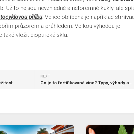
. Už to nejsou nevzhledné a neforemné kukly, ale spí
tocyklovou přílbu
. Velice oblíbená je například stmívac
e obřím průzorem a průhledem. Velkou výhodou je
 také vložit dioptrická skla.
NEXT
žitost
Co je to fortifikované víno? Typy, výhody a nevýhody