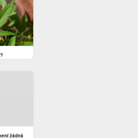
í?
není žádná