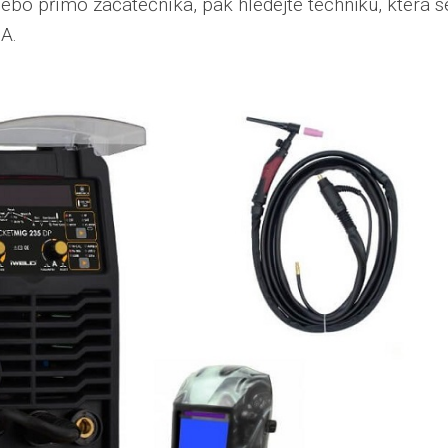
bo přímo začátečníka, pak hledejte techniku, která s
A.