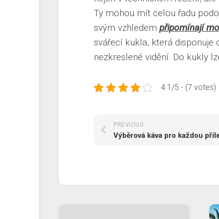
Ty mohou mít celou řadu podob
svým vzhledem
připomínají mo
svářecí kukla, která disponuj
nezkreslené vidění. Do kukly lze
4.1/5 - (7 votes)
PREVIOUS
Výběrová káva pro každou příle