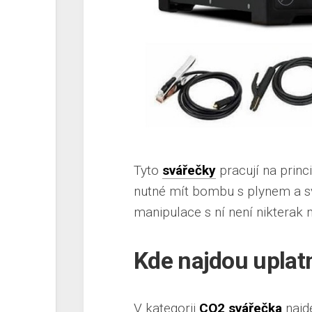
Tyto
svářečky
pracují na prin
nutné mít bombu s plynem a sv
manipulace s ní není nikterak 
Kde najdou upla
V kategorii
CO2 svářečka
najd