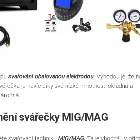
cipu
svařování obalovanou elektrodou.
Výhodou je, že n
ářečka je navíc díky své nízké hmotnosti skladná a
náročná.
tnění svářečky MIG/MAG
ete svařovací techniku
MIG/MAG.
Ta je vhodná i v pří