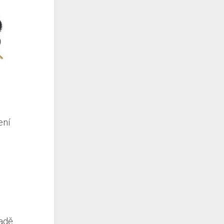
ení
padě