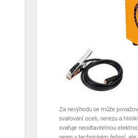
Za nevýhodu se může považova
svařování oceli, nerezu a hliní
svařuje neodtavitelnou elekt
nejen v technickém řešení, ale