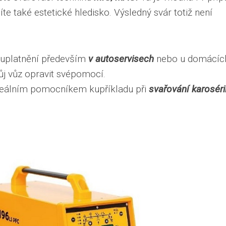
te také estetické hledisko. Výsledný svár totiž není
 uplatnění především
v autoservisech
nebo u domácíc
vůj vůz opravit svépomocí.
eálním pomocníkem kupříkladu při
svařování karosérií