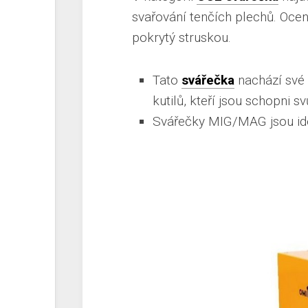
svařování tenčích plechů. Ocení
pokrytý struskou.
Tato
svářečka
nachází své
kutilů, kteří jsou schopni s
Svářečky MIG/MAG jsou id