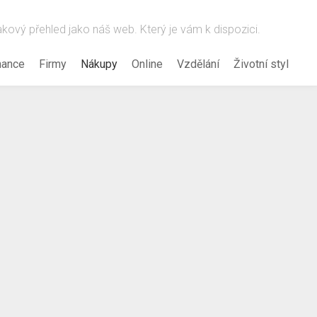
takový přehled jako náš web. Který je vám k dispozici.
nance
Firmy
Nákupy
Online
Vzdělání
Životní styl