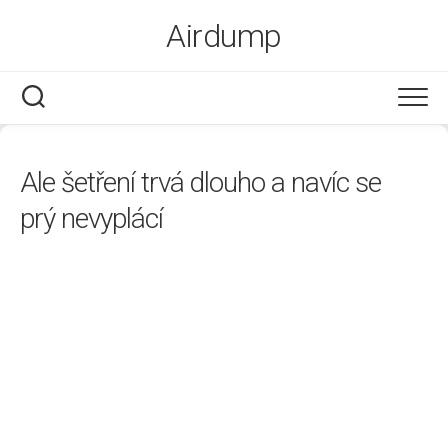
Skip
Airdump
to
content
Dovolená
Ale šetření trvá dlouho a navíc se
Dům a zahrada
prý nevyplácí
Finance
Firmy
Nákupy
Online
Vzdělání