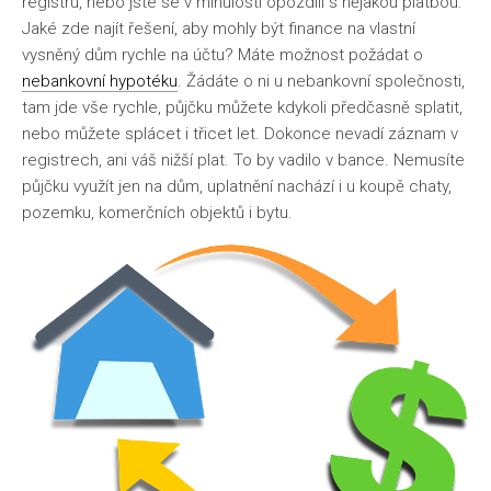
registru, nebo jste se v minulosti opozdili s nějakou platbou.
Jaké zde najít řešení, aby mohly být finance na vlastní
vysněný dům rychle na účtu? Máte možnost požádat o
nebankovní hypotéku
. Žádáte o ni u nebankovní společnosti,
tam jde vše rychle, půjčku můžete kdykoli předčasně splatit,
nebo můžete splácet i třicet let. Dokonce nevadí záznam v
registrech, ani váš nižší plat. To by vadilo v bance. Nemusíte
půjčku využít jen na dům, uplatnění nachází i u koupě chaty,
pozemku, komerčních objektů i bytu.