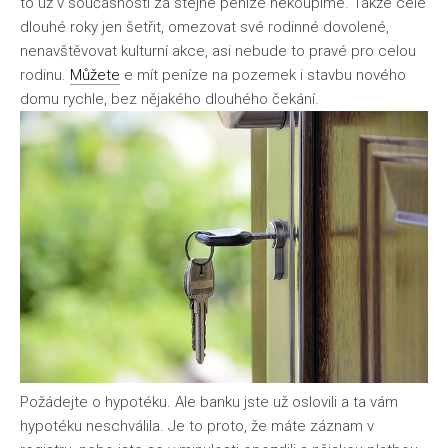
to už v současnosti za stejné peníze nekoupíme. Takže celé
dlouhé roky jen šetřit, omezovat své rodinné dovolené,
nenavštěvovat kulturní akce, asi nebude to pravé pro celou
rodinu.
Můžete
e mít peníze na pozemek i stavbu nového
domu rychle, bez nějakého dlouhého čekání.
Požádejte o hypotéku. Ale banku jste už oslovili a ta vám
hypotéku neschválila. Je to proto, že máte záznam v