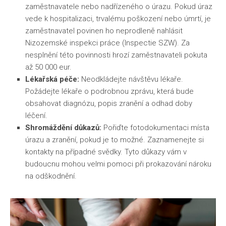
zaměstnavatele nebo nadřízeného o úrazu. Pokud úraz
vede k hospitalizaci, trvalému poškození nebo úmrtí, je
zaměstnavatel povinen ho neprodleně nahlásit
Nizozemské inspekci práce (Inspectie SZW).
Za
nesplnění této povinnosti hrozí zaměstnavateli pokuta
až 50 000 eur.
Lékařská péče:
Neodkládejte návštěvu lékaře.
Požádejte lékaře o podrobnou zprávu, která bude
obsahovat diagnózu, popis zranění a odhad doby
léčení.
Shromáždění důkazů:
Pořiďte fotodokumentaci místa
úrazu a zranění, pokud je to možné. Zaznamenejte si
kontakty na případné svědky. Tyto důkazy vám v
budoucnu mohou velmi pomoci při prokazování nároku
na odškodnění.