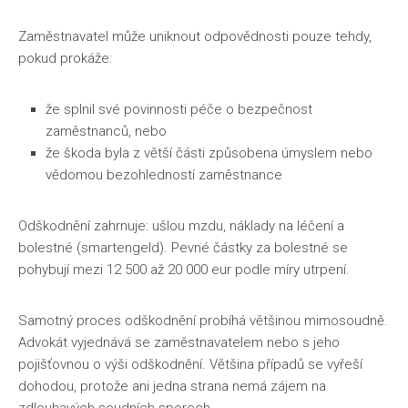
Zaměstnavatel může uniknout odpovědnosti pouze tehdy,
pokud prokáže:
že splnil své povinnosti péče o bezpečnost
zaměstnanců, nebo
že škoda byla z větší části způsobena úmyslem nebo
vědomou bezohledností zaměstnance
Odškodnění zahrnuje: ušlou mzdu, náklady na léčení a
bolestné (smartengeld). Pevné částky za bolestné se
pohybují mezi 12 500 až 20 000 eur podle míry utrpení.
Samotný proces odškodnění probíhá většinou mimosoudně.
Advokát vyjednává se zaměstnavatelem nebo s jeho
pojišťovnou o výši odškodnění. Většina případů se vyřeší
dohodou, protože ani jedna strana nemá zájem na
zdlouhavých soudních sporech.