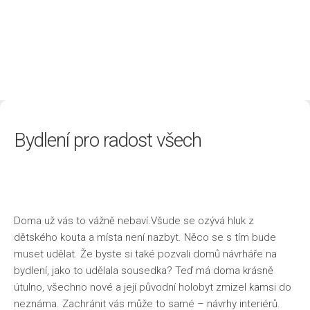
Životní styl
Bydlení pro radost všech
Doma už vás to vážně nebaví.Všude se ozývá hluk z
dětského kouta a místa není nazbyt. Něco se s tím bude
muset udělat. Že byste si také pozvali domů návrháře na
bydlení, jako to udělala sousedka? Teď má doma krásně
útulno, všechno nové a její původní holobyt zmizel kamsi do
neznáma. Zachránit vás může to samé –
návrhy interiérů
.